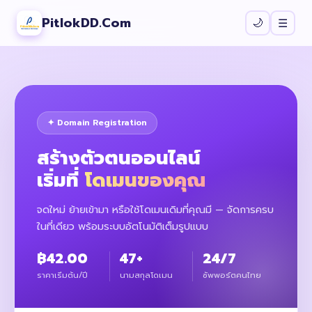
PitlokDD.Com
🌙
☰
✦ Domain Registration
สร้างตัวตนออนไลน์
เริ่มที่
โดเมนของคุณ
จดใหม่ ย้ายเข้ามา หรือใช้โดเมนเดิมที่คุณมี — จัดการครบ
ในที่เดียว พร้อมระบบอัตโนมัติเต็มรูปแบบ
฿42.00
47+
24/7
ราคาเริ่มต้น/ปี
นามสกุลโดเมน
ซัพพอร์ตคนไทย